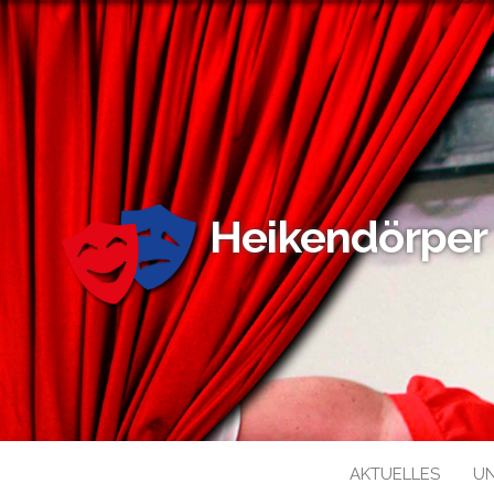
Heikendörper
AKTUELLES
U