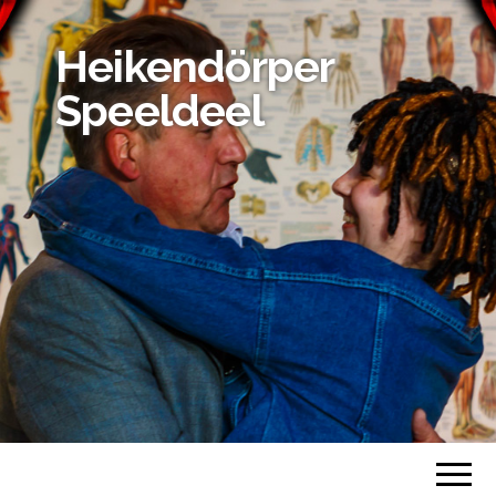
Heikendörper
Speeldeel