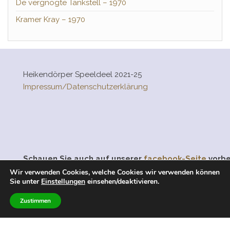
De vergnögte Tankstell – 1970
Kramer Kray – 1970
Heikendörper Speeldeel 2021-25
Impressum/Datenschutzerklärung
Schauen Sie auch auf unserer
facebook-Seite
vorbe
treten Sie unserer Gruppe “
Freunde der Heikendörp
Wir verwenden Cookies, welche Cookies wir verwenden können
Sie unter
Einstellungen
einsehen/deaktivieren.
Speeldeel
” bei.
Zustimmen