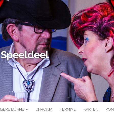
 Speeldeel
NSERE BÜHNE
CHRONIK
TERMINE
KARTEN
KON