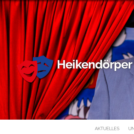
Heikendörper
AKTUELLES
U