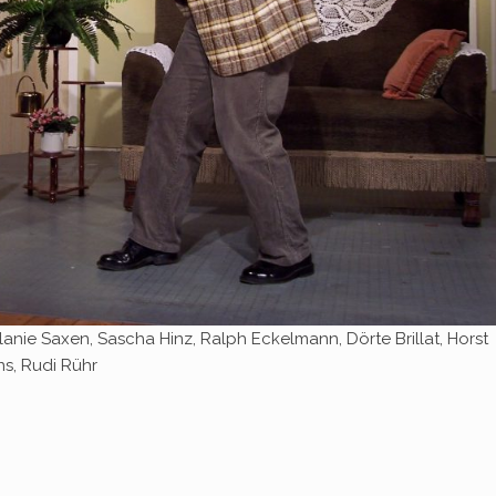
anie Saxen, Sascha Hinz, Ralph Eckelmann, Dörte Brillat, Horst
ns, Rudi Rühr