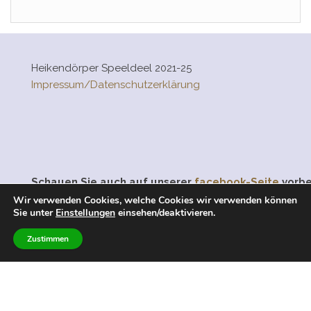
Heikendörper Speeldeel 2021-25
Impressum/Datenschutzerklärung
Schauen Sie auch auf unserer
facebook-Seite
vorbe
treten Sie unserer Gruppe “
Freunde der Heikendörp
Wir verwenden Cookies, welche Cookies wir verwenden können
Sie unter
Einstellungen
einsehen/deaktivieren.
Speeldeel
” bei.
Zustimmen