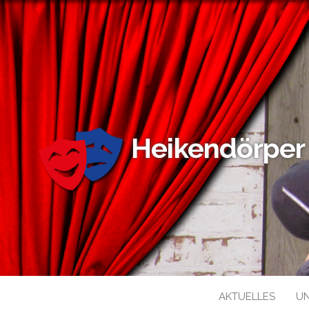
Heikendörper
AKTUELLES
U